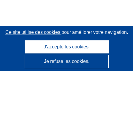
Ce site utilise des cookies
pour améliorer votre navigation.
J'accepte les cookies.
Je refuse les cookies.
CORDIS - Résultats de la recherche de l’UE
Ce site web est géré par l'
Office des publications de
l’Union européenne
Accessibilité
Classification semi-automatique des projets - Avis sur
l’explicabilité