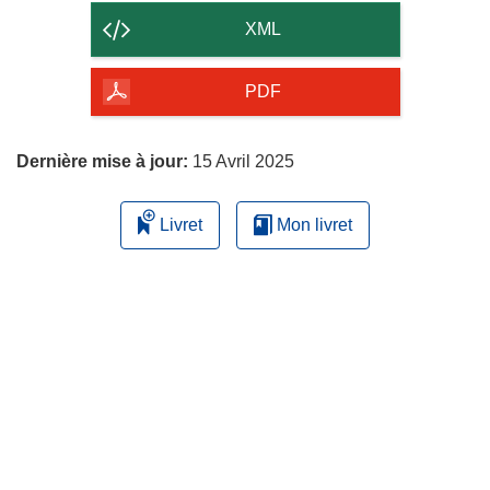
contenu
XML
de
la
PDF
page
Dernière mise à jour:
15 Avril 2025
Livret
Mon livret