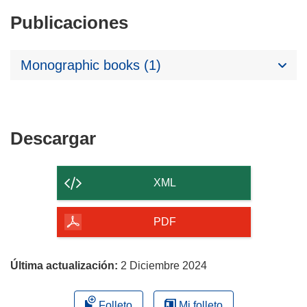
Publicaciones
Monographic books (1)
Descargar
Descargar
el
contenido
XML
de
la
PDF
página
Última actualización:
2 Diciembre 2024
Folleto
Mi folleto