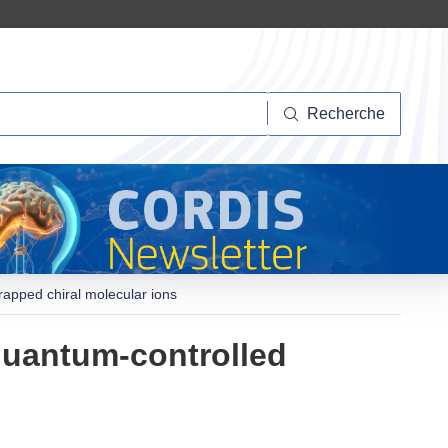
herche
Recherche
rapped chiral molecular ions
 quantum-controlled