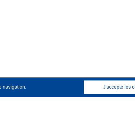
e navigation.
J'accepte les c
Contactez nous
Contacter notre Help Desk