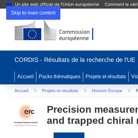
Un site web officiel de l’Union européenne
Comment le vérif
Skip to main content
(s’ouvre
dans
CORDIS - Résultats de la recherche de l’UE
une
nouvelle
fenêtre)
Accueil
Packs thématiques
Projets et résultats
Vi
Accueil
Projets et résultats
Horizon Europe
P
Precision measurem
and trapped chiral