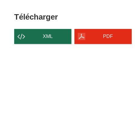
Télécharger
Télécharger
le
contenu
XML
PDF
de
la
page