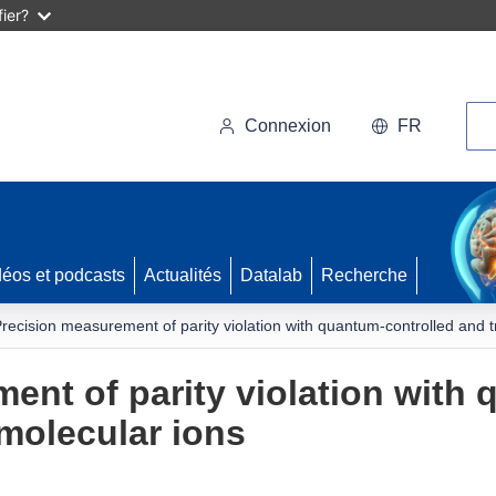
ier?
Rec
Connexion
FR
déos et podcasts
Actualités
Datalab
Recherche
recision measurement of parity violation with quantum-controlled and t
ent of parity violation with
 molecular ions