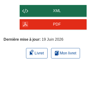
le
contenu
XML
de
la
PDF
page
Dernière mise à jour:
19 Juin 2026
Livret
Mon livret