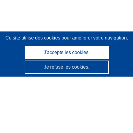
Ce site utilise des cookies
pour améliorer votre navigation.
J'accepte les cookies.
Je refuse les cookies.
CORDIS - Résultats de la recherche de l’UE
Ce site web est géré par l'
Office des publications de
l’Union européenne
Accessibilité
Classification semi-automatique des projets - Avis sur
l’explicabilité