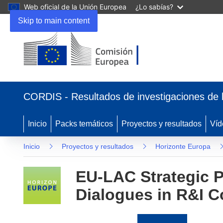
Web oficial de la Unión Europea
¿Lo sabías?
Skip to main content
(se
abrirá
CORDIS - Resultados de investigaciones de 
en
una
nueva
Inicio
Packs temáticos
Proyectos y resultados
Víd
ventana)
Inicio
Proyectos y resultados
Horizonte Europa
EU-LAC Strategic Pa
Dialogues in R&I C