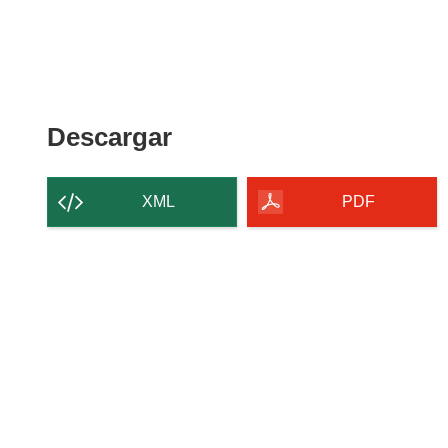
Descargar
Descargar
el
contenido
XML
PDF
de
la
página