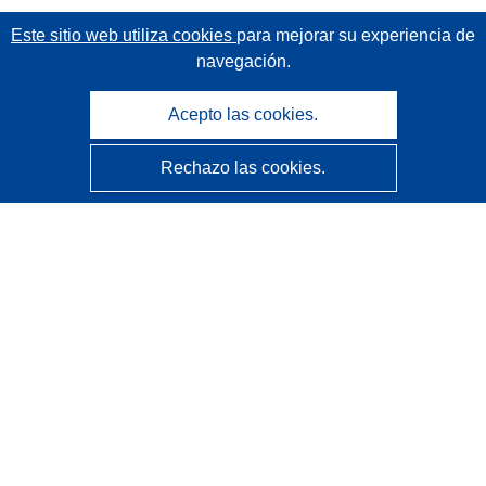
Este sitio web utiliza cookies
para mejorar su experiencia de
navegación.
Acepto las cookies.
Rechazo las cookies.
CORDIS - Resultados de investigaciones de la UE
La
Oficina de Publicaciones de la Unión Europea
gestiona este sitio web.
Accesibilidad
Clasificación semiautomática de proyectos - Declaración
de explicabilidad
Póngase en contacto