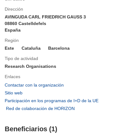
Dirección
AVINGUDA CARL FRIEDRICH GAUSS 3
08860 Castelldefels
España
Región
Este
Cataluña
Barcelona
Tipo de actividad
Research Organisations
Enlaces
(se
Contactar con la organización
abrirá
(se
Sitio web
en
abrirá
(se
Participación en los programas de I+D de la UE
una
en
abrirá
(se
Red de colaboración de HORIZON
nueva
una
en
abrirá
ventana)
nueva
una
en
ventana)
nueva
Beneficiarios (1)
una
ventana)
nueva