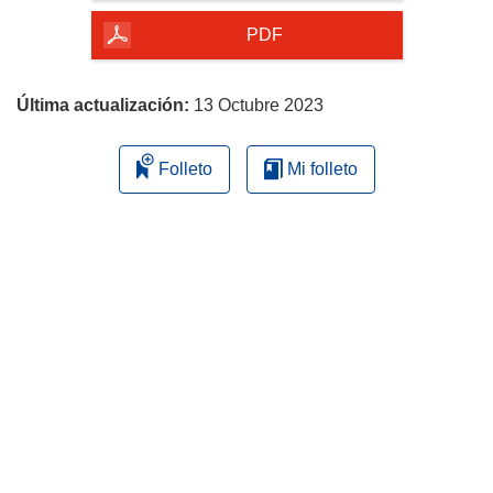
de
la
PDF
página
Última actualización:
13 Octubre 2023
Folleto
Mi folleto