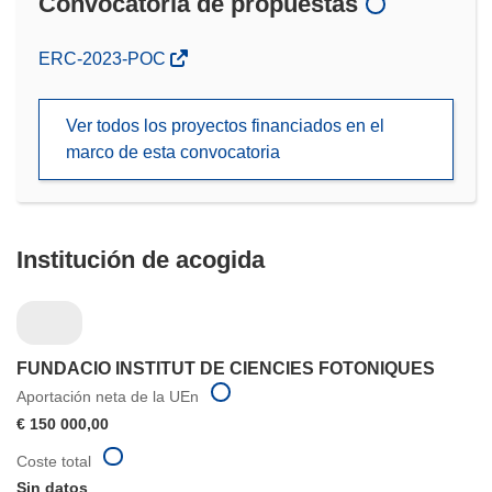
Convocatoria de propuestas
(se
ERC-2023-POC
abrirá
en
Ver todos los proyectos financiados en el
una
marco de esta convocatoria
nueva
ventana)
Institución de acogida
FUNDACIO INSTITUT DE CIENCIES FOTONIQUES
Aportación neta de la UEn
€ 150 000,00
Coste total
Sin datos