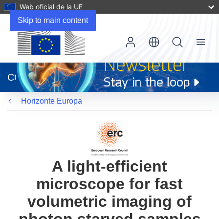
Web oficial de la UE
Skip to main content
Menu
(se
abrirá
CORDIS
en
una
Horizonte Europa
nueva
ventana)
A light-efficient
microscope for fast
volumetric imaging of