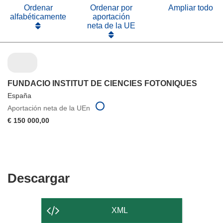
ventana)
Ordenar
Ordenar por
Ampliar todo
alfabéticamente
aportación
neta de la UE
FUNDACIO INSTITUT DE CIENCIES FOTONIQUES
España
Aportación neta de la UEn
€ 150 000,00
Descargar
Descargar
el
contenido
XML