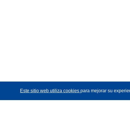
Este sitio web utiliza cookies
para mejorar su experie
CORDIS - Resultados de investigaciones de la UE