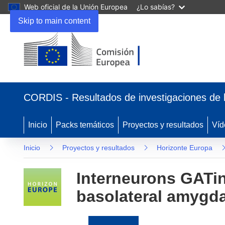
Web oficial de la Unión Europea
¿Lo sabías?
Skip to main content
(se
abrirá
CORDIS - Resultados de investigaciones de 
en
una
nueva
Inicio
Packs temáticos
Proyectos y resultados
Víd
ventana)
Inicio
Proyectos y resultados
Horizonte Europa
Interneurons GATin
basolateral amygda