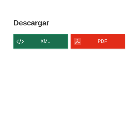
Descargar
Descargar
el
contenido
XML
PDF
de
la
página