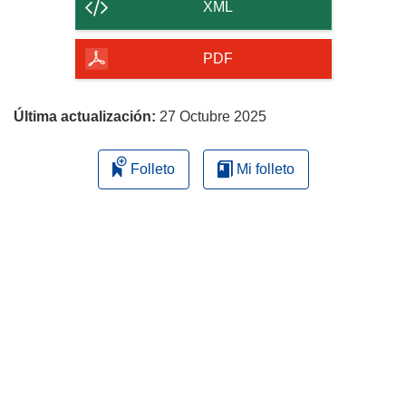
contenido
XML
de
la
PDF
página
Última actualización:
27 Octubre 2025
Folleto
Mi folleto