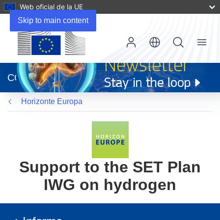
Web oficial de la UE
Skip to main content
Menu
(se
abrirá
CORDIS
en
una
Horizonte Europa
nueva
ventana)
Support to the SET Plan
IWG on hydrogen