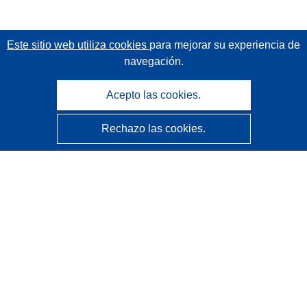
Este sitio web utiliza cookies
para mejorar su experiencia de
navegación.
Acepto las cookies.
Rechazo las cookies.
CORDIS - Resultados de investigaciones de la UE
La
Oficina de Publicaciones de la Unión Europea
gestiona este sitio web.
Accesibilidad
Clasificación semiautomática de proyectos - Declaración
de explicabilidad