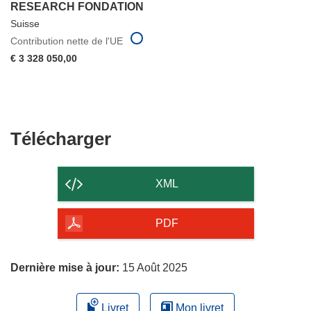
RESEARCH FONDATION
Suisse
Contribution nette de l'UE
€ 3 328 050,00
Télécharger
Télécharger
le
contenu
XML
de
la
PDF
page
Dernière mise à jour:
15 Août 2025
Livret
Mon livret