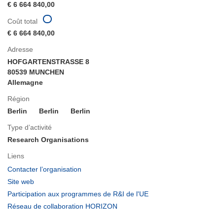
€ 6 664 840,00
Coût total
€ 6 664 840,00
Adresse
HOFGARTENSTRASSE 8
80539 MUNCHEN
Allemagne
Région
Berlin
Berlin
Berlin
Type d’activité
Research Organisations
Liens
(s’ouvre
Contacter l’organisation
dans
(s’ouvre
Site web
une
dans
(s’ouvre
Participation aux programmes de R&I de l'UE
nouvelle
une
dans
(s’ouvre
Réseau de collaboration HORIZON
fenêtre)
nouvelle
une
dans