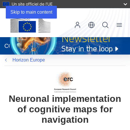
Un site officiel de l’UE
Skip to main content
Menu
(s’ouvre
dans
CORDIS
une
nouvelle
Horizon Europe
fenêtre)
Neuronal implementation
of cognitive maps for
navigation