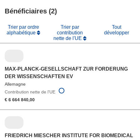
fenêtre)
nouvelle
une
fenêtre)
Bénéficiaires (2)
nouvelle
fenêtre)
Trier par ordre
Trier par
Tout
alphabétique
contribution
développer
nette de l'UE
MAX-PLANCK-GESELLSCHAFT ZUR FORDERUNG
DER WISSENSCHAFTEN EV
Allemagne
Contribution nette de l'UE
€ 6 664 840,00
FRIEDRICH MIESCHER INSTITUTE FOR BIOMEDICAL