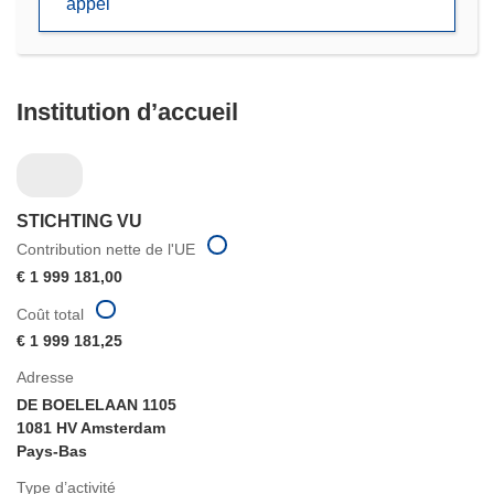
appel
fenêtre)
Institution d’accueil
STICHTING VU
Contribution nette de l'UE
€ 1 999 181,00
Coût total
€ 1 999 181,25
Adresse
DE BOELELAAN 1105
1081 HV Amsterdam
Pays-Bas
Type d’activité