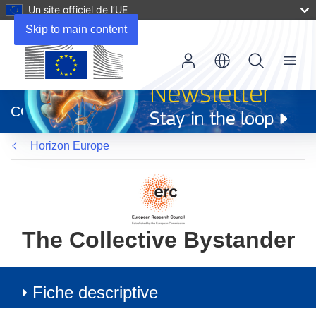
Un site officiel de l’UE
Skip to main content
Menu
(s’ouvre
dans
CORDIS
une
nouvelle
Horizon Europe
fenêtre)
The Collective Bystander
Fiche descriptive