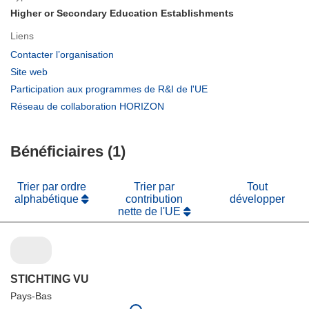
Higher or Secondary Education Establishments
Liens
(s’ouvre
Contacter l’organisation
dans
(s’ouvre
Site web
une
dans
(s’ouvre
Participation aux programmes de R&I de l'UE
nouvelle
une
dans
(s’ouvre
Réseau de collaboration HORIZON
fenêtre)
nouvelle
une
dans
fenêtre)
nouvelle
une
fenêtre)
Bénéficiaires (1)
nouvelle
fenêtre)
Trier par ordre
Trier par
Tout
alphabétique
contribution
développer
nette de l'UE
STICHTING VU
Pays-Bas