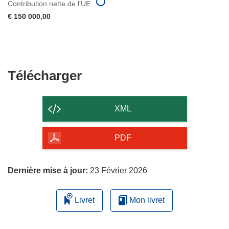
Contribution nette de l'UE
€ 150 000,00
Télécharger
Télécharger
le
contenu
XML
de
la
PDF
page
Dernière mise à jour:
23 Février 2026
Livret
Mon livret