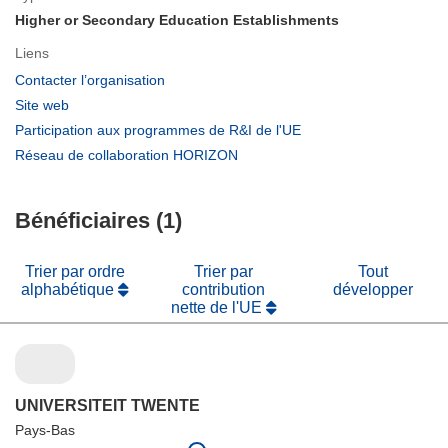
Higher or Secondary Education Establishments
Liens
(s’ouvre
Contacter l’organisation
dans
(s’ouvre
Site web
une
dans
(s’ouvre
Participation aux programmes de R&I de l'UE
nouvelle
une
dans
(s’ouvre
Réseau de collaboration HORIZON
fenêtre)
nouvelle
une
dans
fenêtre)
nouvelle
une
fenêtre)
Bénéficiaires (1)
nouvelle
fenêtre)
Trier par ordre
Trier par
Tout
alphabétique
contribution
développer
nette de l'UE
UNIVERSITEIT TWENTE
Pays-Bas