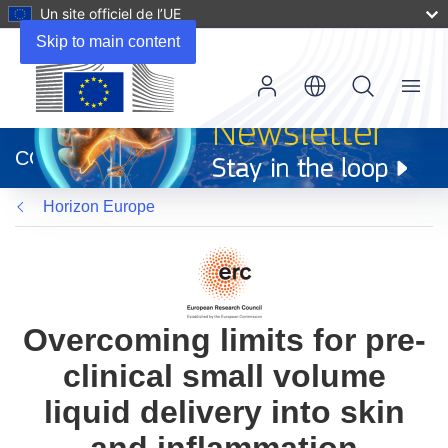
Un site officiel de l’UE
Skip to main content
Menu
(s’ouvre
dans
CORDIS
une
nouvelle
Horizon Europe
fenêtre)
Overcoming limits for pre-
clinical small volume
liquid delivery into skin