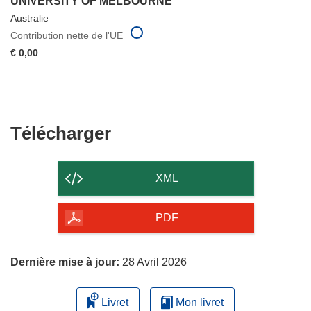
UNIVERSITY OF MELBOURNE
Australie
Contribution nette de l'UE
€ 0,00
Télécharger
Télécharger
le
contenu
XML
de
la
PDF
page
Dernière mise à jour:
28 Avril 2026
Livret
Mon livret