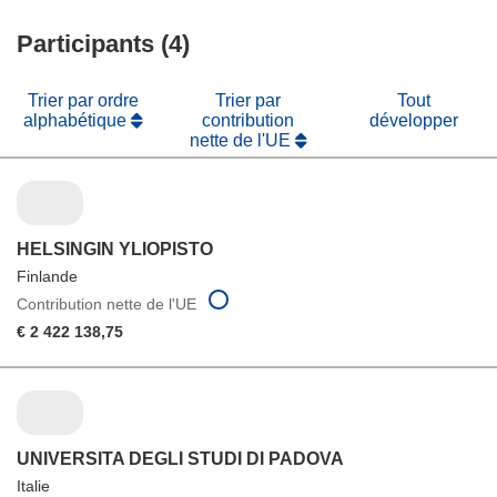
fenêtre)
nouvelle
une
fenêtre)
Participants (4)
nouvelle
fenêtre)
Trier par ordre
Trier par
Tout
alphabétique
contribution
développer
nette de l'UE
HELSINGIN YLIOPISTO
Finlande
Contribution nette de l'UE
€ 2 422 138,75
UNIVERSITA DEGLI STUDI DI PADOVA
Italie