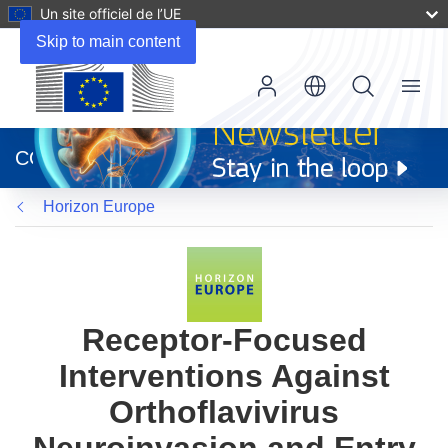
Un site officiel de l’UE
Skip to main content
Menu
(s’ouvre
dans
CORDIS
une
nouvelle
Horizon Europe
fenêtre)
Receptor-Focused
Interventions Against
Orthoflavivirus