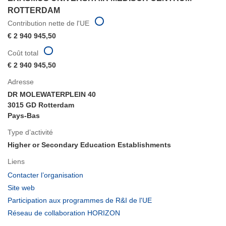
ROTTERDAM
Contribution nette de l'UE
€ 2 940 945,50
Coût total
€ 2 940 945,50
Adresse
DR MOLEWATERPLEIN 40
3015 GD Rotterdam
Pays-Bas
Type d’activité
Higher or Secondary Education Establishments
Liens
(s’ouvre
Contacter l’organisation
dans
(s’ouvre
Site web
une
dans
(s’ouvre
Participation aux programmes de R&I de l'UE
nouvelle
une
dans
(s’ouvre
Réseau de collaboration HORIZON
fenêtre)
nouvelle
une
dans