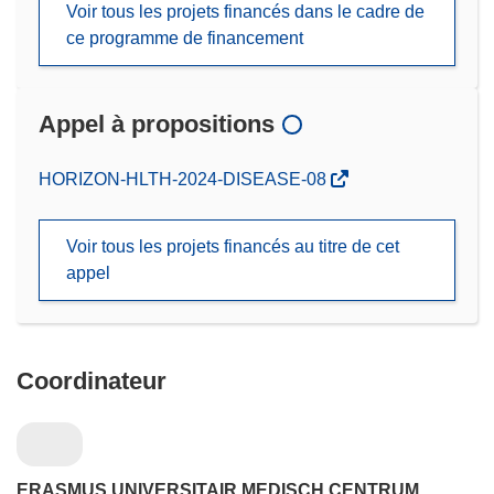
Voir tous les projets financés dans le cadre de
ce programme de financement
Appel à propositions
(s’ouvre
HORIZON-HLTH-2024-DISEASE-08
dans
une
Voir tous les projets financés au titre de cet
nouvelle
appel
fenêtre)
Coordinateur
ERASMUS UNIVERSITAIR MEDISCH CENTRUM