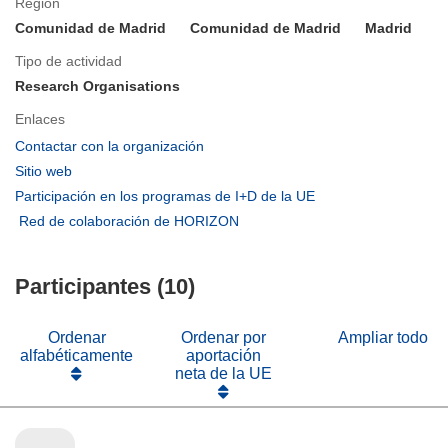
Región
Comunidad de Madrid
Comunidad de Madrid
Madrid
Tipo de actividad
Research Organisations
Enlaces
(se
Contactar con la organización
abrirá
(se
Sitio web
en
abrirá
(se
Participación en los programas de I+D de la UE
una
en
abrirá
(se
Red de colaboración de HORIZON
nueva
una
en
abrirá
ventana)
nueva
una
en
ventana)
nueva
Participantes (10)
una
ventana)
nueva
ventana)
Ordenar
Ordenar por
Ampliar todo
alfabéticamente
aportación
neta de la UE