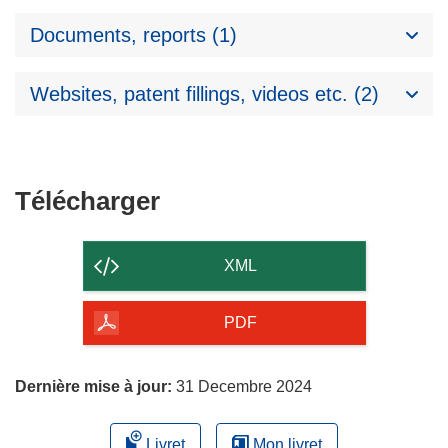
Documents, reports (1)
Websites, patent fillings, videos etc. (2)
Télécharger
Télécharger
le
contenu
XML
de
la
PDF
page
Dernière mise à jour:
31 Decembre 2024
Livret
Mon livret