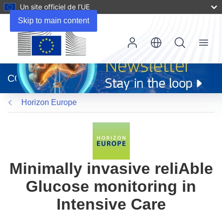
Un site officiel de l’UE
Skip to main content
Menu
(s’ouvre
dans
CORDIS
une
nouvelle
Horizon Europe
fenêtre)
Minimally invasive reliAble
Glucose monitoring in
Intensive Care