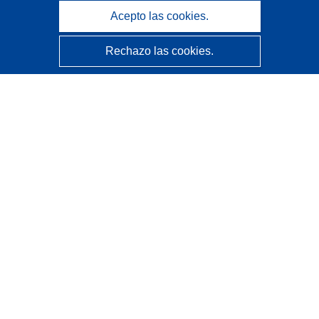
Acepto las cookies.
Rechazo las cookies.
CORDIS - Resultados de investigaciones de la UE
La
Oficina de Publicaciones de la Unión Europea
gestiona este sitio web.
Accesibilidad
Clasificación semiautomática de proyectos - Declaración
de explicabilidad
Póngase en contacto
Contacto con Help Desk
Preguntas más frecuentes
(y sus respuestas)