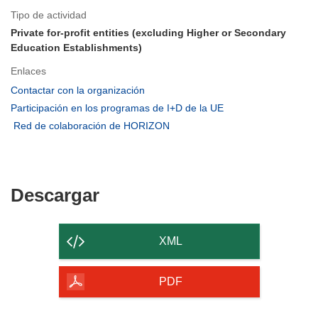
Tipo de actividad
Private for-profit entities (excluding Higher or Secondary
Education Establishments)
Enlaces
(se
Contactar con la organización
abrirá
(se
Participación en los programas de I+D de la UE
en
abrirá
(se
Red de colaboración de HORIZON
una
en
abrirá
nueva
una
en
ventana)
nueva
una
ventana)
nueva
Descargar
Descargar
ventana)
el
contenido
XML
de
la
PDF
página