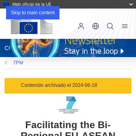
Web oficial de la UE
Skip to main content
Menu
(se
abrirá
CORDIS
en
una
7PM
nueva
ventana)
Contenido archivado el 2024-06-18
Facilitating the Bi-
Regional EU-ASEAN