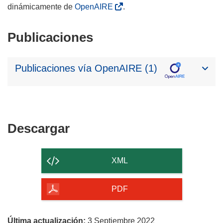
dinámicamente de
OpenAIRE
.
Publicaciones
Publicaciones vía OpenAIRE (1)
Descargar
Descargar
el
contenido
XML
de
la
PDF
página
Última actualización:
3 Septiembre 2022