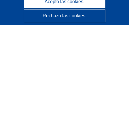
Acepto las cookies.
Rechazo las cookies.
CORDIS - Resultados de investigaciones de la UE
La
Oficina de Publicaciones de la Unión Europea
gestiona este sitio web.
Accesibilidad
Clasificación semiautomática de proyectos - Declaración
de explicabilidad
Póngase en contacto
Contacto con Help Desk
Preguntas más frecuentes
(y sus respuestas)