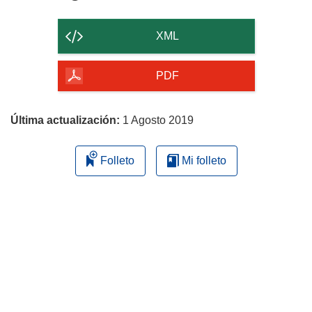
el
contenido
XML
de
la
PDF
página
Última actualización:
1 Agosto 2019
Folleto
Mi folleto