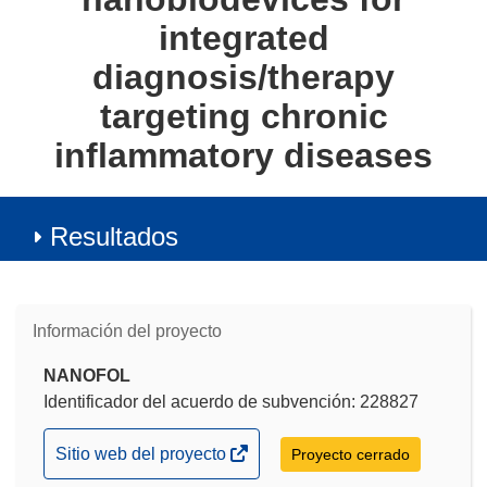
integrated
diagnosis/therapy
targeting chronic
inflammatory diseases
Resultados
Información del proyecto
NANOFOL
Identificador del acuerdo de subvención: 228827
(se
Sitio web del proyecto
Proyecto cerrado
abrirá