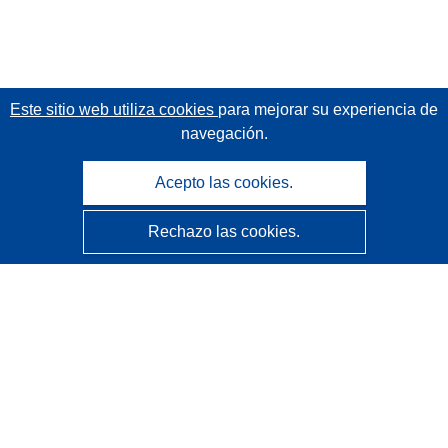
Este sitio web utiliza cookies
para mejorar su experiencia de
navegación.
Acepto las cookies.
Rechazo las cookies.
CORDIS - Resultados de investigaciones de la UE
La
Oficina de Publicaciones de la Unión Europea
gestiona este sitio web.
Accesibilidad
Clasificación semiautomática de proyectos - Declaración