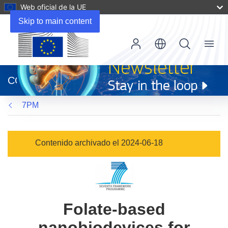
Web oficial de la UE
Skip to main content
Menu
(se
abrirá
CORDIS
en
una
7PM
nueva
ventana)
Contenido archivado el 2024-06-18
Folate-based
nanobiodevices for