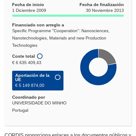
Fecha de inicio
en
Fecha de finalización
1 Diciembre 2009
30 Noviembre 2013
una
nueva
Financiado con arreglo a
ventana)
Specific Programme "Cooperation": Nanosciences,
Nanotechnologies, Materials and new Production
Technologies
Coste total
€ 6 635 409,43
Aportación de la
UE
€ 5 149 874,00
Coordinado por
UNIVERSIDADE DO MINHO
Portugal
CORDIS proporciona enlaces a los documentos públicos y