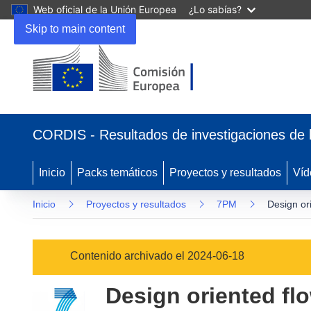
Web oficial de la Unión Europea
¿Lo sabías?
Skip to main content
(se
abrirá
CORDIS - Resultados de investigaciones de 
en
una
nueva
Inicio
Packs temáticos
Proyectos y resultados
Víd
ventana)
Inicio
Proyectos y resultados
7PM
Design ori
Contenido archivado el 2024-06-18
Design oriented flo