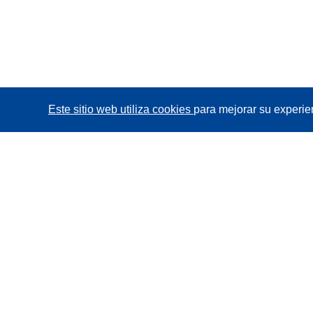
Este sitio web utiliza cookies
para mejorar su experie
CORDIS - Resultados de investigaciones de la UE
La
Oficina de Publicaciones de la Unión Europea
gestiona este sitio web.
Accesibilidad
Clasificación semiautomática de proyectos -