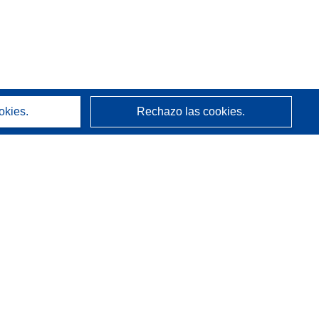
okies.
Rechazo las cookies.
Acerca de
Quienes somos
Servicios de CORDIS
(se
Boletín informativo
abrirá
en
Enlaces relacionados