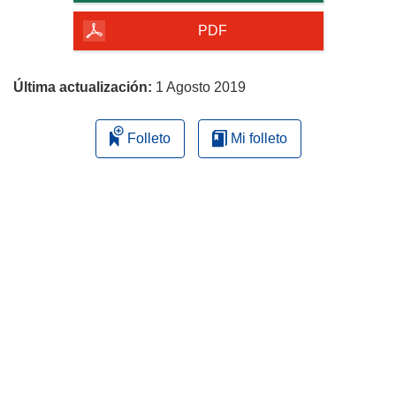
de
la
PDF
página
Última actualización:
1 Agosto 2019
Folleto
Mi folleto