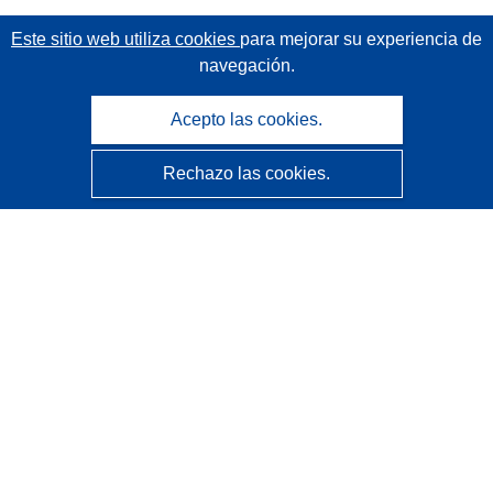
Este sitio web utiliza cookies
para mejorar su experiencia de
navegación.
Acepto las cookies.
Rechazo las cookies.
CORDIS - Resultados de investigaciones de la UE
La
Oficina de Publicaciones de la Unión Europea
gestiona este sitio web.
Accesibilidad
Clasificación semiautomática de proyectos - Declaración
de explicabilidad
Póngase en contacto