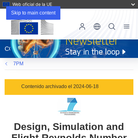
Web oficial de la UE
Skip to main content
Menu
(se
abrirá
CORDIS
en
una
7PM
nueva
ventana)
Contenido archivado el 2024-06-18
Design, Simulation and
Flight Reynolds Number