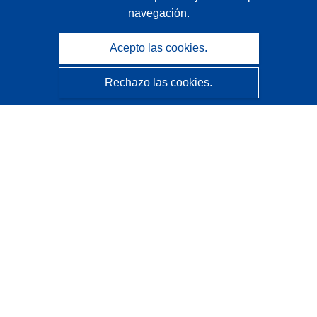
navegación.
Acepto las cookies.
Rechazo las cookies.
CORDIS - Resultados de investigaciones de la UE
La
Oficina de Publicaciones de la Unión Europea
gestiona este sitio web.
Accesibilidad
Clasificación semiautomática de proyectos - Declaración
de explicabilidad
Póngase en contacto
Contacto con Help Desk