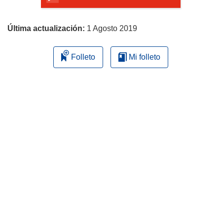
página
Última actualización:
1 Agosto 2019
Folleto
Mi folleto