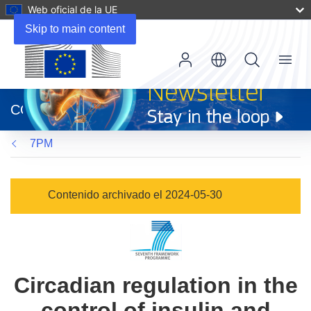
Web oficial de la UE
Skip to main content
Menu
(se
abrirá
CORDIS
en
una
7PM
nueva
ventana)
Contenido archivado el 2024-05-30
Circadian regulation in the
control of insulin and