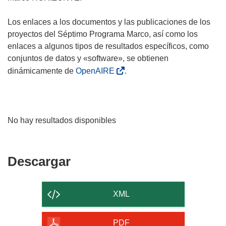
Los enlaces a los documentos y las publicaciones de los
proyectos del Séptimo Programa Marco, así como los
enlaces a algunos tipos de resultados específicos, como
conjuntos de datos y «software», se obtienen
dinámicamente de
OpenAIRE
.
No hay resultados disponibles
Descargar
Descargar
el
contenido
XML
de
la
PDF