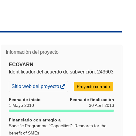
Información del proyecto
ECOVARN
Identificador del acuerdo de subvención: 243603
(se
Sitio web del proyecto
Proyecto cerrado
abrirá
Fecha de inicio
Fecha de finalización
en
1 Mayo 2010
30 Abril 2013
una
nueva
Financiado con arreglo a
ventana)
Specific Programme "Capacities": Research for the
benefit of SMEs