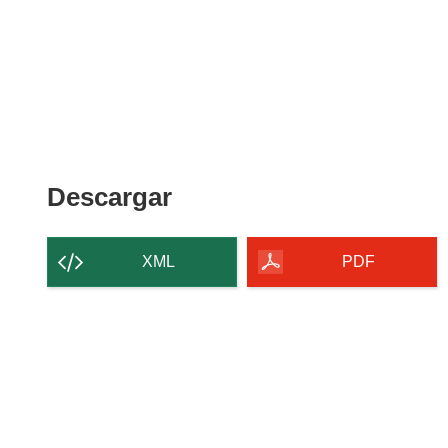
Descargar
Descargar
el
contenido
XML
PDF
de
la
página