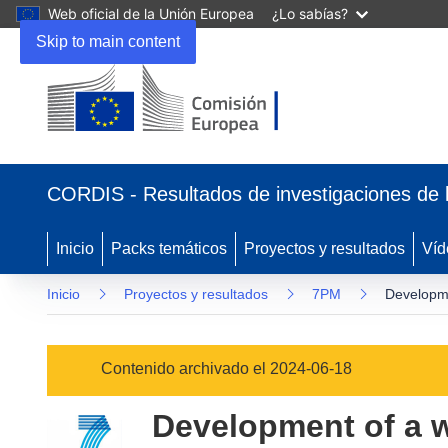
Web oficial de la Unión Europea
¿Lo sabías?
Skip to main content
(se
abrirá
CORDIS - Resultados de investigaciones de 
en
una
nueva
Inicio
Packs temáticos
Proyectos y resultados
Víd
ventana)
Inicio
Proyectos y resultados
7PM
Developme
Contenido archivado el 2024-06-18
Development of a w