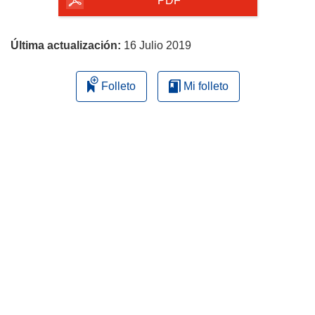
la
PDF
página
Última actualización:
16 Julio 2019
Folleto
Mi folleto