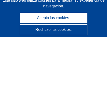
Este sitio web utiliza cookies
para mejorar su experiencia de
navegación.
Acepto las cookies.
Rechazo las cookies.
CORDIS - Resultados de investigaciones de la UE
La
Oficina de Publicaciones de la Unión Europea
gestiona este sitio web.
Accesibilidad
Clasificación semiautomática de proyectos - Declaración
de explicabilidad
Póngase en contacto