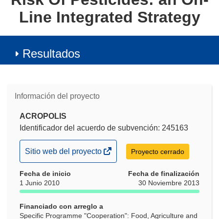
Line Integrated Strategy
Resultados
Información del proyecto
ACROPOLIS
Identificador del acuerdo de subvención: 245163
(se
Sitio web del proyecto
Proyecto cerrado
abrirá
Fecha de inicio
en
Fecha de finalización
1 Junio 2010
30 Noviembre 2013
una
nueva
Financiado con arreglo a
ventana)
Specific Programme "Cooperation": Food, Agriculture and