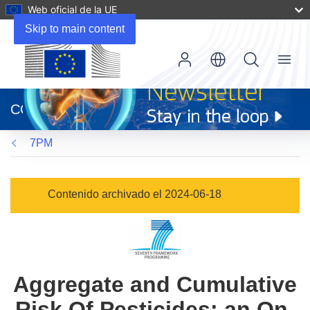
Web oficial de la UE
Skip to main content
Menu
(se
abrirá
CORDIS
en
una
7PM
nueva
ventana)
Contenido archivado el 2024-06-18
Aggregate and Cumulative
Risk Of Pesticides: an On-