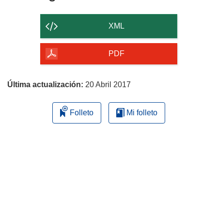
el
contenido
XML
de
la
PDF
página
Última actualización:
20 Abril 2017
Folleto
Mi folleto