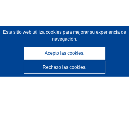
Este sitio web utiliza cookies
para mejorar su experiencia de
navegación.
Acepto las cookies.
Rechazo las cookies.
CORDIS - Resultados de investigaciones de la UE
La
Oficina de Publicaciones de la Unión Europea
gestiona este sitio web.
Accesibilidad
Clasificación semiautomática de proyectos - Declaración