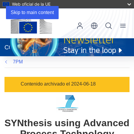
Web oficial de la UE
Skip to main content
Menu
(se
abrirá
CORDIS
en
una
7PM
nueva
ventana)
Contenido archivado el 2024-06-18
SYNthesis using Advanced
Process Technology