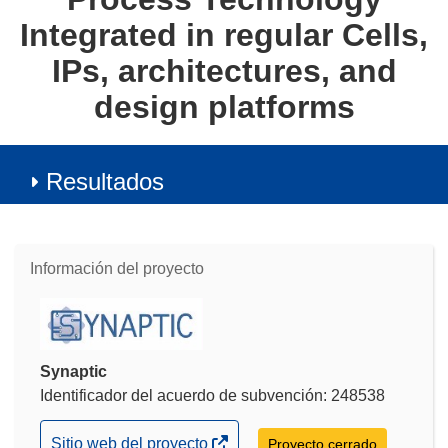
Integrated in regular Cells,
IPs, architectures, and
design platforms
Resultados
Información del proyecto
Synaptic
Identificador del acuerdo de subvención: 248538
(se
Sitio web del proyecto
Proyecto cerrado