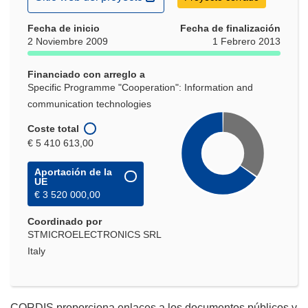
abrirá
Fecha de inicio
en
Fecha de finalización
2 Noviembre 2009
1 Febrero 2013
una
nueva
Financiado con arreglo a
ventana)
Specific Programme "Cooperation": Information and
communication technologies
Coste total
€ 5 410 613,00
Aportación de la
UE
€ 3 520 000,00
Coordinado por
STMICROELECTRONICS SRL
Italy
CORDIS proporciona enlaces a los documentos públicos y