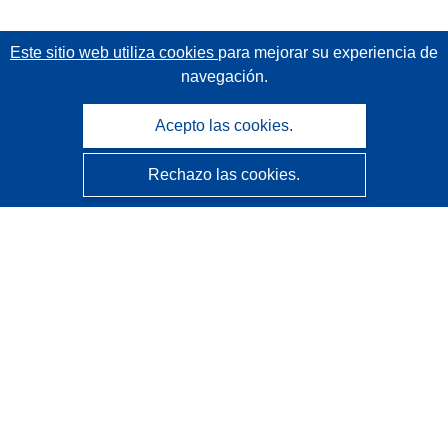
Este sitio web utiliza cookies
para mejorar su experiencia de
navegación.
Acepto las cookies.
Rechazo las cookies.
CORDIS - Resultados de investigaciones de la UE
La
Oficina de Publicaciones de la Unión Europea
gestiona este sitio web.
Accesibilidad
Clasificación semiautomática de proyectos - Declaración
de explicabilidad