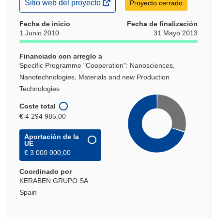
(se
Sitio web del proyecto
Proyecto cerrado
abrirá
en
Fecha de inicio
Fecha de finalización
una
1 Junio 2010
31 Mayo 2013
nueva
ventana)
Financiado con arreglo a
Specific Programme "Cooperation": Nanosciences,
Nanotechnologies, Materials and new Production
Technologies
Coste total
€ 4 294 985,00
Aportación de la
UE
€ 3 000 000,00
Coordinado por
KERABEN GRUPO SA
Spain