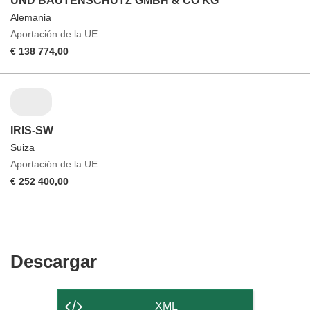
UND BAUTENSCHUTZ GMBH & CO KG
Alemania
Aportación de la UE
€ 138 774,00
IRIS-SW
Suiza
Aportación de la UE
€ 252 400,00
Descargar
Descargar
el
contenido
XML