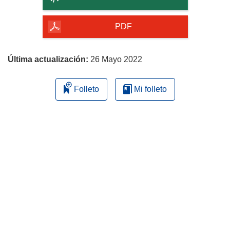
de
la
PDF
página
Última actualización:
26 Mayo 2022
Folleto
Mi folleto