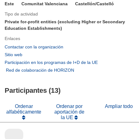
Este
Comunitat Valenciana
Castellón/Castelló
Tipo de actividad
Private for-profit entities (excluding Higher or Secondary
Education Establishments)
Enlaces
(se
Contactar con la organización
abrirá
(se
Sitio web
en
abrirá
(se
Participación en los programas de I+D de la UE
una
en
abrirá
(se
Red de colaboración de HORIZON
nueva
una
en
abrirá
ventana)
nueva
una
en
ventana)
nueva
Participantes (13)
una
ventana)
nueva
ventana)
Ordenar
Ordenar por
Ampliar todo
alfabéticamente
aportación de
la UE