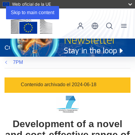
Web oficial de la UE
Skip to main content
Menu
(se
abrirá
CORDIS
en
una
7PM
nueva
ventana)
Contenido archivado el 2024-06-18
Development of a novel
and cost-effective range of