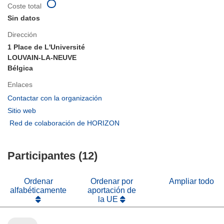
Coste total
Sin datos
Dirección
1 Place de L'Université
LOUVAIN-LA-NEUVE
Bélgica
Enlaces
(se
Contactar con la organización
abrirá
(se
Sitio web
en
abrirá
(se
Red de colaboración de HORIZON
una
en
abrirá
nueva
una
en
ventana)
nueva
Participantes (12)
una
ventana)
nueva
ventana)
Ordenar
Ordenar por
Ampliar todo
alfabéticamente
aportación de
la UE