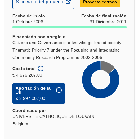
(se
Sitio web del proyecto
Proyecto cerrado
abrirá
Fecha de inicio
en
Fecha de finalización
1 Octubre 2006
31 Diciembre 2011
una
nueva
Financiado con arreglo a
ventana)
Citizens and Governance in a knowledge-based society:
Thematic Priority 7 under the Focusing and Integrating
Community Research Programme 2002-2006.
Coste total
€ 4 676 207,00
Aportación de la
UE
€ 3 997 007,00
Coordinado por
UNIVERSITÉ CATHOLIQUE DE LOUVAIN
Belgium