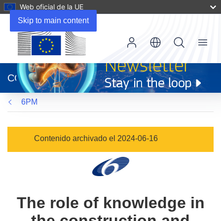
Web oficial de la UE
Skip to main content
Menu
(se
abrirá
CORDIS
en
una
6PM
nueva
ventana)
Contenido archivado el 2024-06-16
The role of knowledge in
the construction and