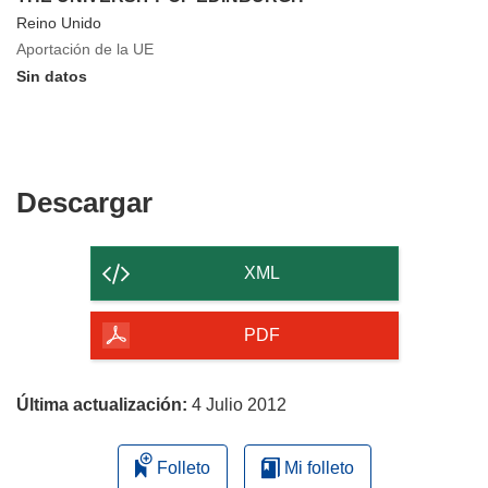
Reino Unido
Aportación de la UE
Sin datos
Descargar
Descargar
el
contenido
XML
de
la
PDF
página
Última actualización:
4 Julio 2012
Folleto
Mi folleto