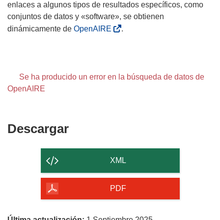
enlaces a algunos tipos de resultados específicos, como
conjuntos de datos y «software», se obtienen
dinámicamente de
OpenAIRE
.
Se ha producido un error en la búsqueda de datos de
OpenAIRE
Descargar
Descargar
el
contenido
XML
de
la
PDF
página
Última actualización:
1 Septiembre 2025