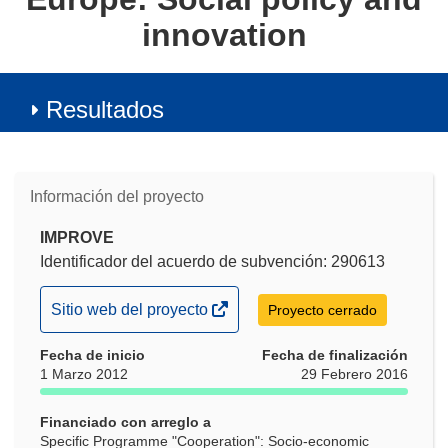
innovation
Resultados
Información del proyecto
IMPROVE
Identificador del acuerdo de subvención: 290613
(se
Sitio web del proyecto
Proyecto cerrado
abrirá
Fecha de inicio
en
Fecha de finalización
1 Marzo 2012
29 Febrero 2016
una
nueva
Financiado con arreglo a
ventana)
Specific Programme "Cooperation": Socio-economic