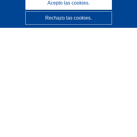
Acepto las cookies.
Rechazo las cookies.
CORDIS - Resultados de investigaciones de la UE
La
Oficina de Publicaciones de la Unión Europea
gestiona este sitio web.
Accesibilidad
Clasificación semiautomática de proyectos - Declaración
de explicabilidad
Póngase en contacto
Contacto con Help Desk
Preguntas más frecuentes
(y sus respuestas)