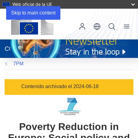
Web oficial de la UE
Skip to main content
Menu
(se
abrirá
CORDIS
en
una
7PM
nueva
ventana)
Contenido archivado el 2024-06-18
Poverty Reduction in
Europe: Social policy and