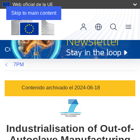
Web oficial de la UE
Skip to main content
Menu
(se
abrirá
CORDIS
en
una
7PM
nueva
ventana)
Contenido archivado el 2024-06-18
Industrialisation of Out-of-
Autoclave Manufacturing