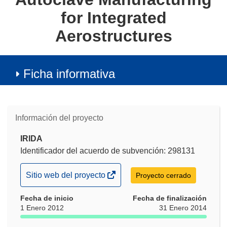
for Integrated
Aerostructures
Ficha informativa
Información del proyecto
IRIDA
Identificador del acuerdo de subvención: 298131
(se
Sitio web del proyecto
Proyecto cerrado
abrirá
Fecha de inicio
en
Fecha de finalización
1 Enero 2012
31 Enero 2014
una
nueva