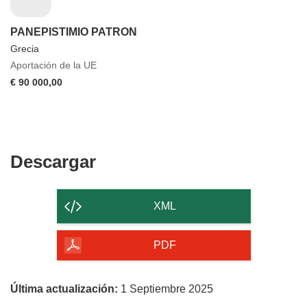
PANEPISTIMIO PATRON
Grecia
Aportación de la UE
€ 90 000,00
Descargar
Descargar
el
contenido
XML
de
la
PDF
página
Última actualización:
1 Septiembre 2025