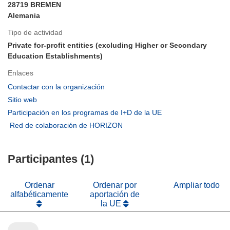
28719 BREMEN
Alemania
Tipo de actividad
Private for-profit entities (excluding Higher or Secondary
Education Establishments)
Enlaces
(se
Contactar con la organización
abrirá
(se
Sitio web
en
abrirá
(se
Participación en los programas de I+D de la UE
una
en
abrirá
(se
Red de colaboración de HORIZON
nueva
una
en
abrirá
ventana)
nueva
una
en
ventana)
nueva
Participantes (1)
una
ventana)
nueva
ventana)
Ordenar
Ordenar por
Ampliar todo
alfabéticamente
aportación de
la UE