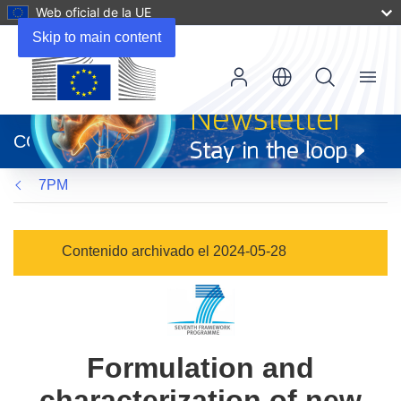
Web oficial de la UE
Skip to main content
Menu
(se
abrirá
CORDIS
en
una
7PM
nueva
ventana)
Contenido archivado el 2024-05-28
Formulation and
characterization of new