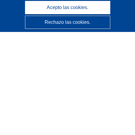
Acepto las cookies.
Rechazo las cookies.
CORDIS - Resultados de investigaciones de la UE
La
Oficina de Publicaciones de la Unión Europea
gestiona este sitio web.
Accesibilidad
Clasificación semiautomática de proyectos - Declaración
de explicabilidad
Póngase en contacto
Contacto con Help Desk
Preguntas más frecuentes
(y sus respuestas)