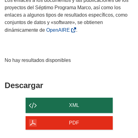
Los enlaces a los documentos y las publicaciones de los
proyectos del Séptimo Programa Marco, así como los
enlaces a algunos tipos de resultados específicos, como
conjuntos de datos y «software», se obtienen
dinámicamente de
OpenAIRE
.
No hay resultados disponibles
Descargar
Descargar
el
contenido
XML
de
la
PDF
página