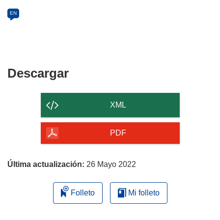
EN
Descargar
Descargar
el
contenido
XML
de
la
PDF
página
Última actualización:
26 Mayo 2022
Folleto
Mi folleto