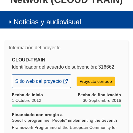
Noticias y audiovisual
Información del proyecto
CLOUD-TRAIN
Identificador del acuerdo de subvención: 316662
(se
Sitio web del proyecto
Proyecto cerrado
abrirá
Fecha de inicio
en
Fecha de finalización
1 Octubre 2012
30 Septiembre 2016
una
nueva
Financiado con arreglo a
ventana)
Specific programme "People" implementing the Seventh
Framework Programme of the European Community for