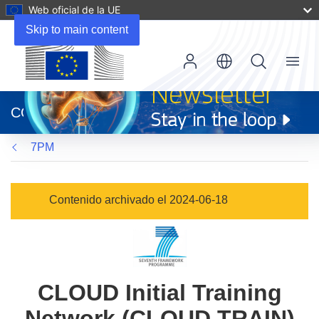
Web oficial de la UE
Skip to main content
Menu
(se
abrirá
CORDIS
en
una
7PM
nueva
ventana)
Contenido archivado el 2024-06-18
CLOUD Initial Training
Network (CLOUD TRAIN)