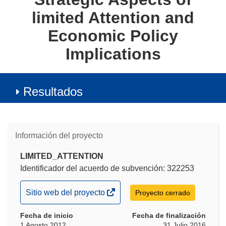
limited Attention and
Economic Policy
Implications
Resultados
Información del proyecto
LIMITED_ATTENTION
Identificador del acuerdo de subvención: 322253
(se
Sitio web del proyecto
Proyecto cerrado
abrirá
Fecha de inicio
en
Fecha de finalización
1 Agosto 2012
31 Julio 2016