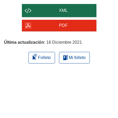
el
contenido
XML
de
la
PDF
página
Última actualización:
16 Diciembre 2021
Folleto
Mi folleto