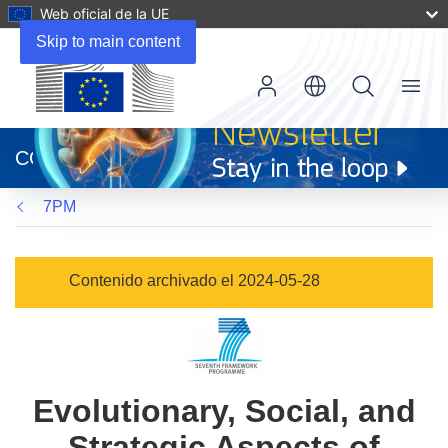
Web oficial de la UE
Skip to main content
Menu
(se
abrirá
CORDIS
en
una
7PM
nueva
ventana)
Contenido archivado el 2024-05-28
Evolutionary, Social, and
Strategic Aspects of