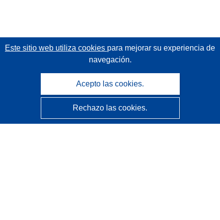
Este sitio web utiliza cookies
para mejorar su experiencia de
navegación.
Acepto las cookies.
Rechazo las cookies.
CORDIS - Resultados de investigaciones de la UE
La
Oficina de Publicaciones de la Unión Europea
gestiona este sitio web.
Accesibilidad
Clasificación semiautomática de proyectos - Declaración
de explicabilidad