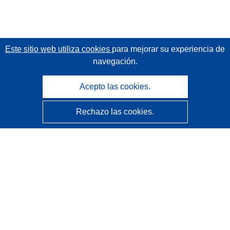
Este sitio web utiliza cookies
para mejorar su experiencia de
navegación.
Acepto las cookies.
Rechazo las cookies.
CORDIS - Resultados de investigaciones de la UE
La
Oficina de Publicaciones de la Unión Europea
gestiona este sitio web.
Accesibilidad
Clasificación semiautomática de proyectos - Declaración
de explicabilidad