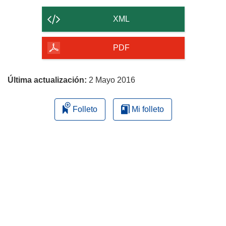
el
contenido
XML
de
la
PDF
página
Última actualización:
2 Mayo 2016
Folleto
Mi folleto