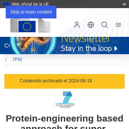
Web oficial de la UE
Skip to main content
Menu
(se
abrirá
CORDIS
en
una
7PM
nueva
ventana)
Contenido archivado el 2024-06-18
Protein-engineering based
approach for super-