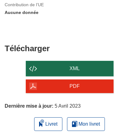
Contribution de l’UE
Aucune donnée
Télécharger
Télécharger
le
contenu
XML
de
la
PDF
page
Dernière mise à jour:
5 Avril 2023
Livret
Mon livret