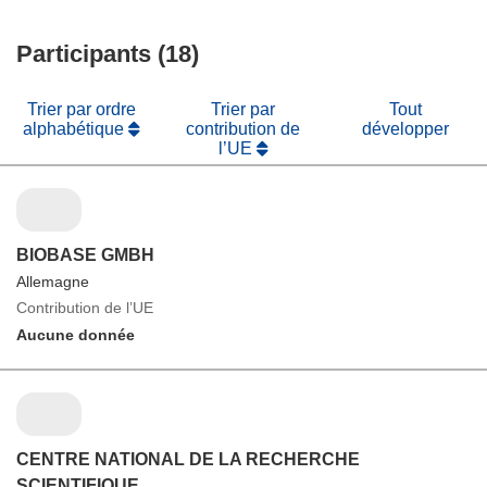
une
dans
fenêtre)
nouvelle
une
fenêtre)
Participants (18)
nouvelle
fenêtre)
Trier par ordre
Trier par
Tout
alphabétique
contribution de
développer
l’UE
BIOBASE GMBH
Allemagne
Contribution de l’UE
Aucune donnée
CENTRE NATIONAL DE LA RECHERCHE
SCIENTIFIQUE