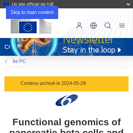
Un site officiel de l’UE
Skip to main content
Menu
(s’ouvre
dans
CORDIS
une
nouvelle
6e PC
fenêtre)
Contenu archivé le 2024-05-29
Functional genomics of
pancreatic beta cells and