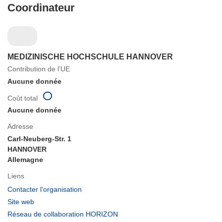
Coordinateur
MEDIZINISCHE HOCHSCHULE HANNOVER
Contribution de l’UE
Aucune donnée
Coût total
Aucune donnée
Adresse
Carl-Neuberg-Str. 1
HANNOVER
Allemagne
Liens
(s’ouvre
Contacter l’organisation
dans
(s’ouvre
Site web
une
dans
(s’ouvre
Réseau de collaboration HORIZON
nouvelle