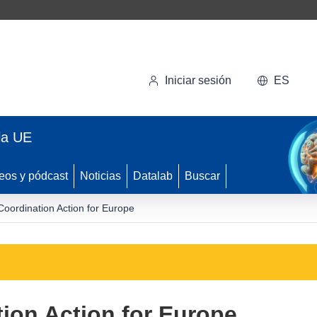
Iniciar sesión
ES
la UE
eos y pódcast
Noticias
Datalab
Buscar
Coordination Action for Europe
ion Action for Europe