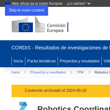
Web oficial de la Unión Europea
¿Lo sabías?
Skip to main content
(se
abrirá
CORDIS - Resultados de investigaciones de 
en
una
nueva
Inicio
Packs temáticos
Proyectos y resultados
Víd
ventana)
Inicio
Proyectos y resultados
7PM
Robotics 
Contenido archivado el 2024-06-18
Robotics Coordinat