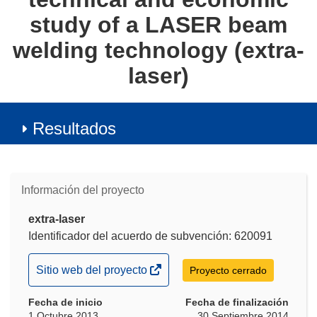
study of a LASER beam
welding technology (extra-
laser)
Resultados
Información del proyecto
extra-laser
Identificador del acuerdo de subvención: 620091
(se
Sitio web del proyecto
Proyecto cerrado
abrirá
Fecha de inicio
en
Fecha de finalización
1 Octubre 2013
30 Septiembre 2014