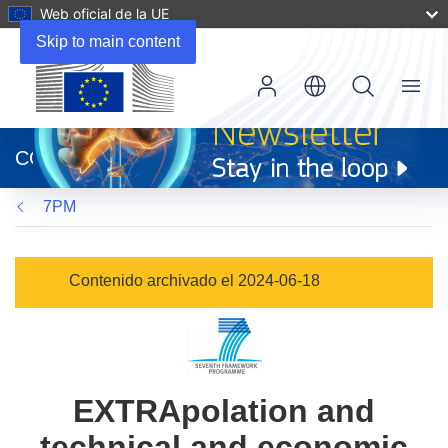
Web oficial de la UE
Skip to main content
Menu
(se
abrirá
CORDIS
en
una
7PM
nueva
ventana)
Contenido archivado el 2024-06-18
EXTRApolation and
technical and economic