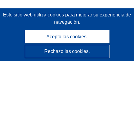
Este sitio web utiliza cookies
para mejorar su experiencia de
navegación.
Acepto las cookies.
Rechazo las cookies.
CORDIS - Resultados de investigaciones de la UE
La
Oficina de Publicaciones de la Unión Europea
gestiona este sitio web.
Accesibilidad
Clasificación semiautomática de proyectos - Declaración
de explicabilidad
Póngase en contacto