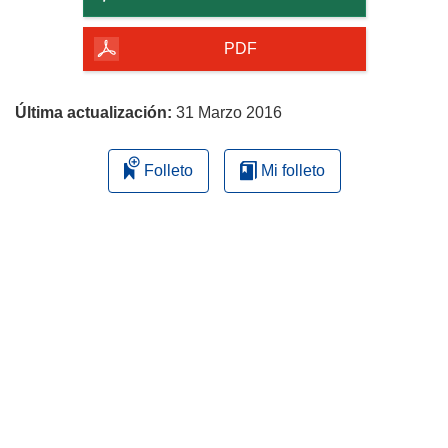
de
la
PDF
página
Última actualización:
31 Marzo 2016
Folleto
Mi folleto