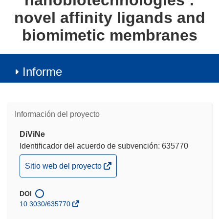
nanobiotechnologies :
novel affinity ligands and
biomimetic membranes
Informe
Información del proyecto
DiViNe
Identificador del acuerdo de subvención: 635770
(se
Sitio web del proyecto
abrirá
en
DOI
una
10.3030/635770
nueva