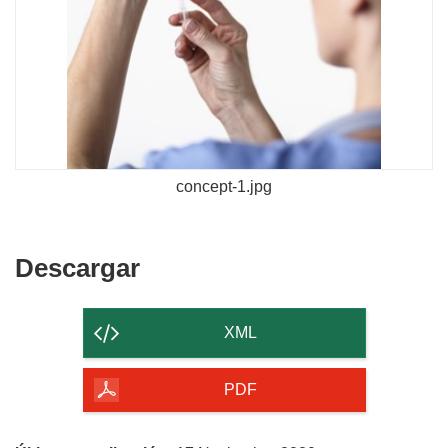
concept-1.jpg
Descargar
Descargar
el
contenido
XML
de
la
PDF
página