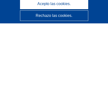
Acepto las cookies.
Rechazo las cookies.
CORDIS - Resultados de investigaciones de la UE
La
Oficina de Publicaciones de la Unión Europea
gestiona este sitio web.
Accesibilidad
Clasificación semiautomática de proyectos - Declaración
de explicabilidad
Póngase en contacto
Contacto con Help Desk
Preguntas más frecuentes
(y sus respuestas)