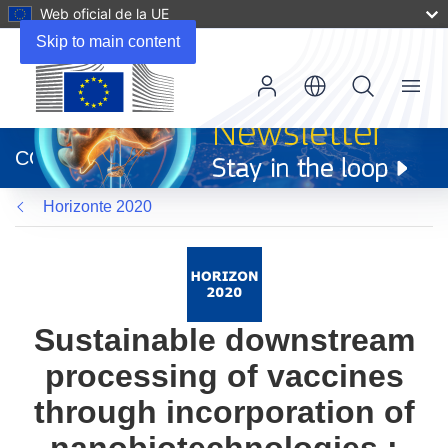
Web oficial de la UE
Skip to main content
Menu
(se
abrirá
CORDIS
en
una
Horizonte 2020
nueva
ventana)
Sustainable downstream
processing of vaccines
through incorporation of