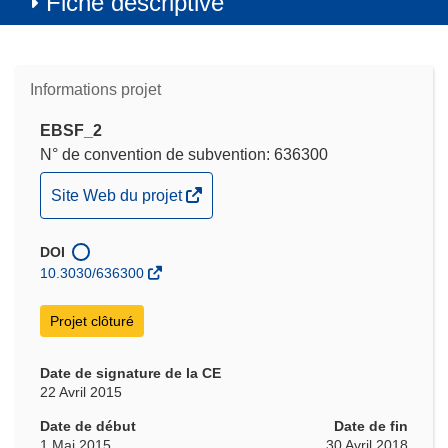
Fiche descriptive
Informations projet
EBSF_2
N° de convention de subvention: 636300
(s’ouvre
Site Web du projet
dans
une
DOI
nouvelle
10.3030/636300
fenêtre)
Projet clôturé
Date de signature de la CE
22 Avril 2015
Date de début
Date de fin
1 Mai 2015
30 Avril 2018