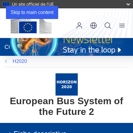
Un site officiel de l’UE
Skip to main content
Menu
(s’ouvre
dans
CORDIS
une
nouvelle
H2020
fenêtre)
European Bus System of
the Future 2