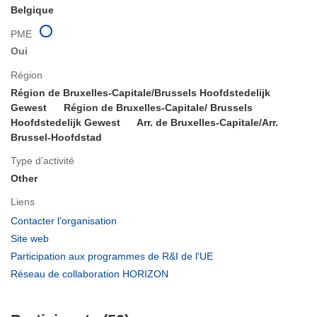
Belgique
PME
Oui
Région
Région de Bruxelles-Capitale/Brussels Hoofdstedelijk
Gewest
Région de Bruxelles-Capitale/ Brussels
Hoofdstedelijk Gewest
Arr. de Bruxelles-Capitale/Arr.
Brussel-Hoofdstad
Type d’activité
Other
Liens
(s’ouvre
Contacter l’organisation
dans
(s’ouvre
Site web
une
dans
(s’ouvre
Participation aux programmes de R&I de l'UE
nouvelle
une
dans
(s’ouvre
Réseau de collaboration HORIZON
fenêtre)
nouvelle
une
dans
fenêtre)
nouvelle
une
fenêtre)