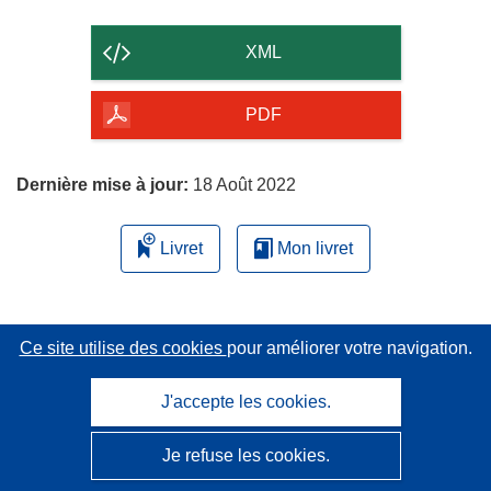
le
contenu
XML
de
la
PDF
page
Dernière mise à jour:
18 Août 2022
Livret
Mon livret
Ce site utilise des cookies
pour améliorer votre navigation.
J'accepte les cookies.
Je refuse les cookies.
CORDIS - Résultats de la recherche de l’UE