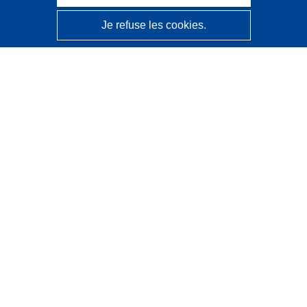
Je refuse les cookies.
CORDIS - Résultats de la recherche de l’UE
Ce site web est géré par l'
Office des publications de
l’Union européenne
Accessibilité
Classification semi-automatique des projets - Avis sur
l’explicabilité
Contactez nous
Contacter notre Help Desk
Foire aux questions
(et leurs réponses)