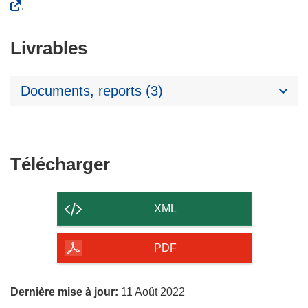
.
Livrables
Documents, reports (3)
Télécharger
Télécharger
le
contenu
XML
de
la
PDF
page
Dernière mise à jour:
11 Août 2022