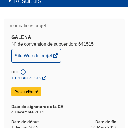
Résultats
Informations projet
GALENA
N° de convention de subvention: 641515
(s’ouvre
Site Web du projet
dans
une
DOI
nouvelle
10.3030/641515
fenêtre)
Projet clôturé
Date de signature de la CE
4 Decembre 2014
Date de début
Date de fin
1 Janvier 2015
31 Mars 2017