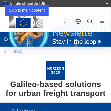
Un site officiel de l’UE
Skip to main content
Menu
(s’ouvre
dans
CORDIS
une
nouvelle
H2020
fenêtre)
Galileo-based solutions
for urban freight transport