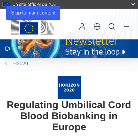
Un site officiel de l’UE
Skip to main content
Menu
(s’ouvre
dans
CORDIS
une
nouvelle
H2020
fenêtre)
Regulating Umbilical Cord
Blood Biobanking in
Europe