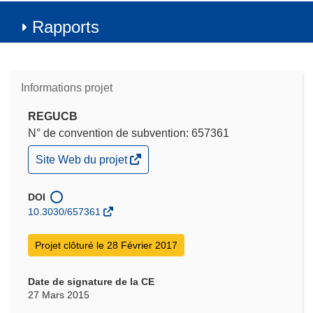
Rapports
Informations projet
REGUCB
N° de convention de subvention: 657361
(s’ouvre
Site Web du projet
dans
une
nouvelle
DOI
fenêtre)
10.3030/657361
Projet clôturé le 28 Février 2017
Date de signature de la CE
27 Mars 2015