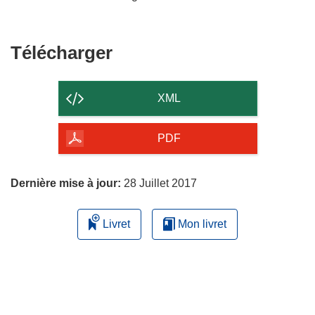
Télécharger
Télécharger
le
contenu
XML
de
la
PDF
page
Dernière mise à jour:
28 Juillet 2017
Livret
Mon livret