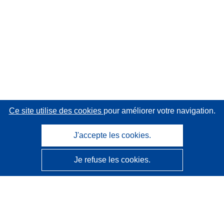
Ce site utilise des cookies
pour améliorer votre navigation.
J'accepte les cookies.
Je refuse les cookies.
CORDIS - Résultats de la recherche de l’UE
Ce site web est géré par l'
Office des publications de
l’Union européenne