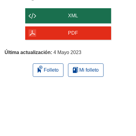
el
contenido
XML
de
la
PDF
página
Última actualización:
4 Mayo 2023
Folleto
Mi folleto