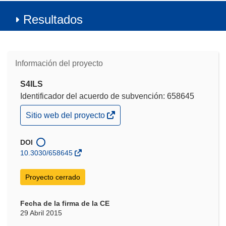
Resultados
Información del proyecto
S4ILS
Identificador del acuerdo de subvención: 658645
(se
Sitio web del proyecto
abrirá
en
una
DOI
nueva
10.3030/658645
ventana)
Proyecto cerrado
Fecha de la firma de la CE
29 Abril 2015