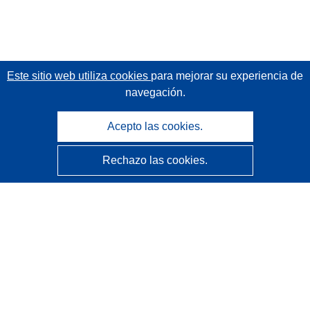
Este sitio web utiliza cookies
para mejorar su experiencia de
navegación.
Acepto las cookies.
Rechazo las cookies.
CORDIS - Resultados de investigaciones de la UE
La
Oficina de Publicaciones de la Unión Europea
gestiona este sitio web.
Accesibilidad
Clasificación semiautomática de proyectos - Declaración