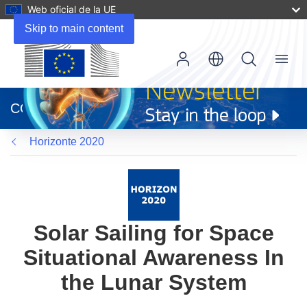
Web oficial de la UE
Skip to main content
Menu
(se
abrirá
CORDIS
en
una
Horizonte 2020
nueva
ventana)
Solar Sailing for Space
Situational Awareness In
the Lunar System