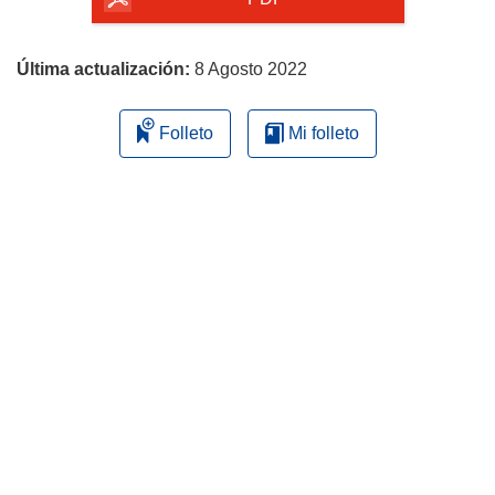
la
página
Última actualización:
8 Agosto 2022
Folleto
Mi folleto