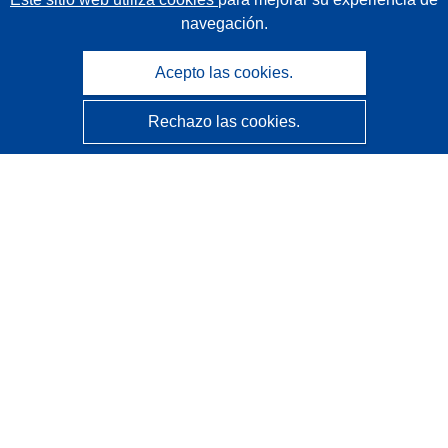
navegación.
Acepto las cookies.
Rechazo las cookies.
CORDIS - Resultados de investigaciones de la UE
La
Oficina de Publicaciones de la Unión Europea
gestiona este sitio web.
Accesibilidad
Clasificación semiautomática de proyectos - Declaración
de explicabilidad
Póngase en contacto
Contacto con Help Desk