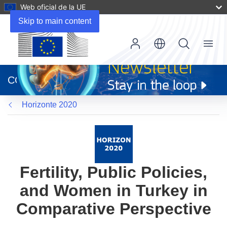
Web oficial de la UE
Skip to main content
Menu
(se
abrirá
CORDIS
en
una
Horizonte 2020
nueva
ventana)
Fertility, Public Policies,
and Women in Turkey in
Comparative Perspective