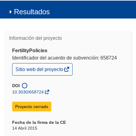
Resultados
Información del proyecto
FertilityPolicies
Identificador del acuerdo de subvención: 658724
(se
Sitio web del proyecto
abrirá
en
una
DOI
nueva
10.3030/658724
ventana)
Proyecto cerrado
Fecha de la firma de la CE
14 Abril 2015