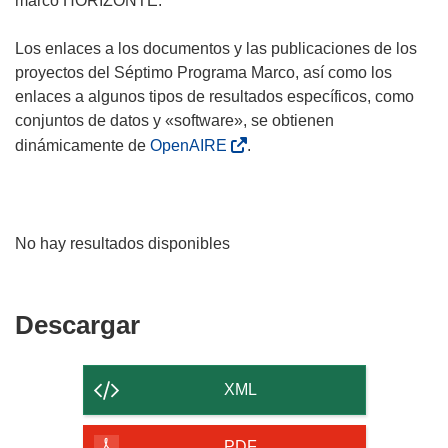
marco HORIZONTE.
Los enlaces a los documentos y las publicaciones de los
proyectos del Séptimo Programa Marco, así como los
enlaces a algunos tipos de resultados específicos, como
conjuntos de datos y «software», se obtienen
dinámicamente de
OpenAIRE
.
No hay resultados disponibles
Descargar
Descargar
el
contenido
XML
de
PDF