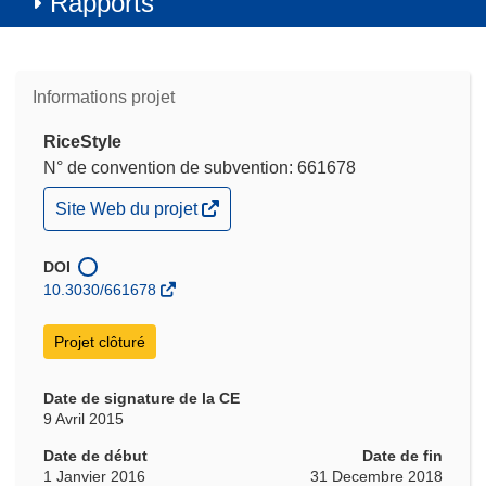
Rapports
Informations projet
RiceStyle
N° de convention de subvention: 661678
(s’ouvre
Site Web du projet
dans
une
nouvelle
DOI
fenêtre)
10.3030/661678
Projet clôturé
Date de signature de la CE
9 Avril 2015
Date de début
Date de fin
1 Janvier 2016
31 Decembre 2018