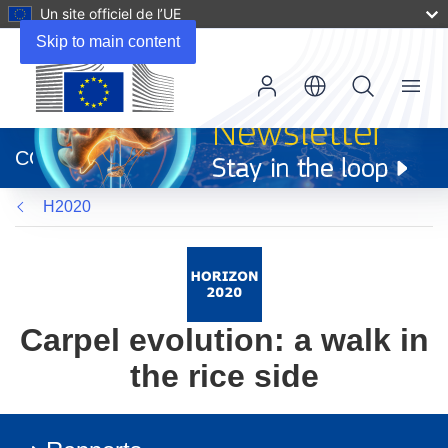
Un site officiel de l’UE
Skip to main content
Menu
(s’ouvre
dans
CORDIS
une
nouvelle
H2020
fenêtre)
Carpel evolution: a walk in
the rice side