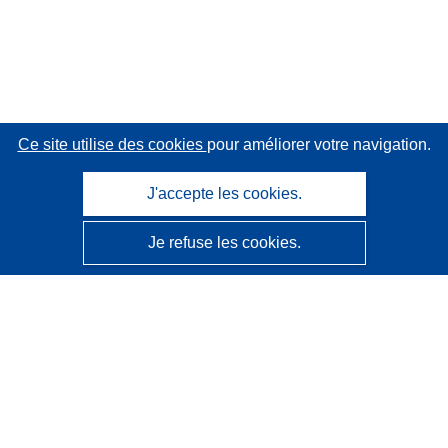
Ce site utilise des cookies
pour améliorer votre navigation.
J'accepte les cookies.
Je refuse les cookies.
CORDIS - Résultats de la recherche de l’UE
Ce site web est géré par l'
Office des publications de
l’Union européenne
Accessibilité
Classification semi-automatique des projets - Avis sur