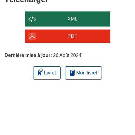
le
contenu
XML
de
la
PDF
page
Dernière mise à jour:
26 Août 2024
Livret
Mon livret