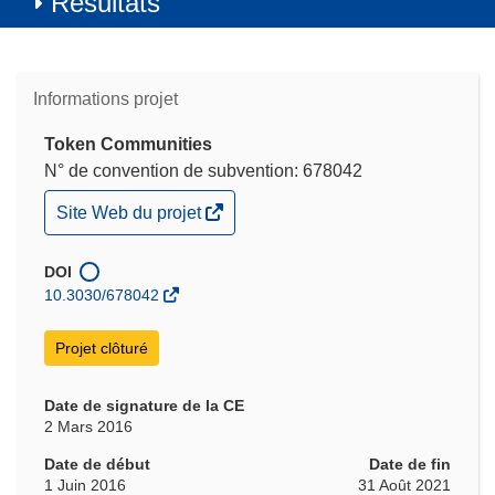
Résultats
Informations projet
Token Communities
N° de convention de subvention: 678042
(s’ouvre
Site Web du projet
dans
une
nouvelle
DOI
fenêtre)
10.3030/678042
Projet clôturé
Date de signature de la CE
2 Mars 2016
Date de début
Date de fin
1 Juin 2016
31 Août 2021