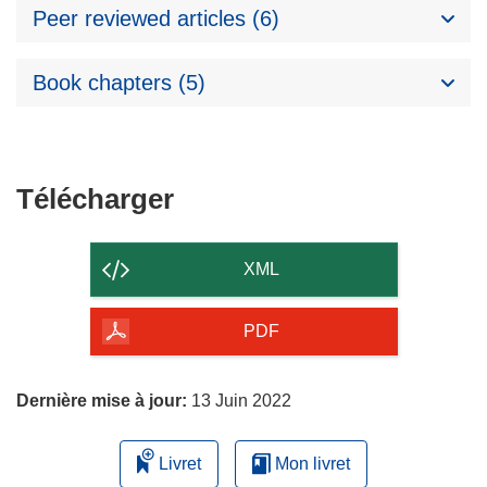
Peer reviewed articles (6)
Book chapters (5)
Télécharger
Télécharger
le
contenu
XML
de
la
PDF
page
Dernière mise à jour:
13 Juin 2022
Livret
Mon livret