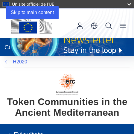
Un site officiel de l’UE
Skip to main content
Menu
(s’ouvre
dans
CORDIS
une
nouvelle
H2020
fenêtre)
Token Communities in the
Ancient Mediterranean