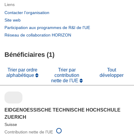
Liens
(s’ouvre
Contacter l’organisation
dans
(s’ouvre
Site web
une
dans
(s’ouvre
Participation aux programmes de R&I de l'UE
nouvelle
une
dans
(s’ouvre
Réseau de collaboration HORIZON
fenêtre)
nouvelle
une
dans
fenêtre)
nouvelle
une
fenêtre)
Bénéficiaires (1)
nouvelle
fenêtre)
Trier par ordre
Trier par
Tout
alphabétique
contribution
développer
nette de l'UE
EIDGENOESSISCHE TECHNISCHE HOCHSCHULE
ZUERICH
Suisse
Contribution nette de l'UE