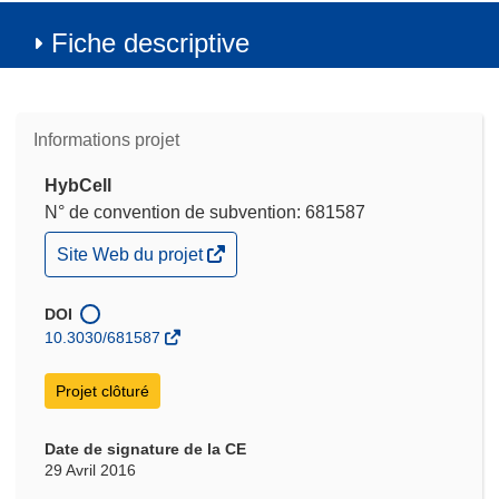
Fiche descriptive
Informations projet
HybCell
N° de convention de subvention: 681587
(s’ouvre
Site Web du projet
dans
une
nouvelle
DOI
fenêtre)
10.3030/681587
Projet clôturé
Date de signature de la CE
29 Avril 2016