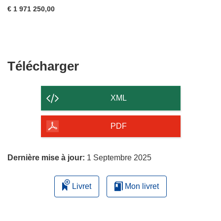
€ 1 971 250,00
Télécharger
Télécharger
le
contenu
XML
de
la
PDF
page
Dernière mise à jour:
1 Septembre 2025
Livret
Mon livret