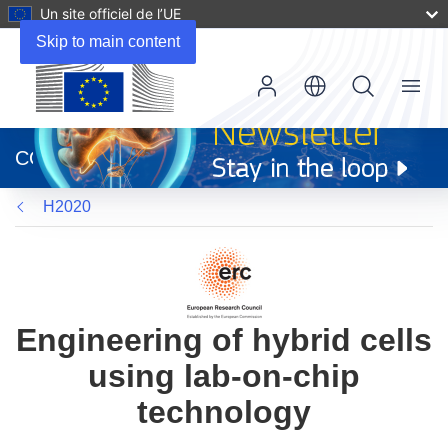
Un site officiel de l’UE
Skip to main content
Menu
(s’ouvre
dans
CORDIS
une
nouvelle
H2020
fenêtre)
Engineering of hybrid cells
using lab-on-chip
technology