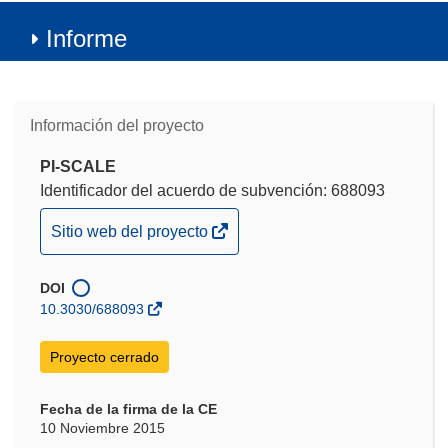
Informe
Información del proyecto
PI-SCALE
Identificador del acuerdo de subvención: 688093
(se
Sitio web del proyecto
abrirá
en
DOI
una
10.3030/688093
nueva
ventana)
Proyecto cerrado
Fecha de la firma de la CE
10 Noviembre 2015