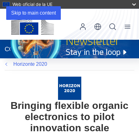
Web oficial de la UE
Skip to main content
Menu
(se
abrirá
CORDIS
en
una
Horizonte 2020
nueva
ventana)
Bringing flexible organic
electronics to pilot
innovation scale