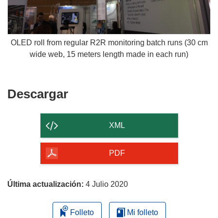
OLED roll from regular R2R monitoring batch runs (30 cm
wide web, 15 meters length made in each run)
Descargar
Descargar
el
contenido
XML
de
la
PDF
página
Última actualización:
4 Julio 2020
Folleto
Mi folleto