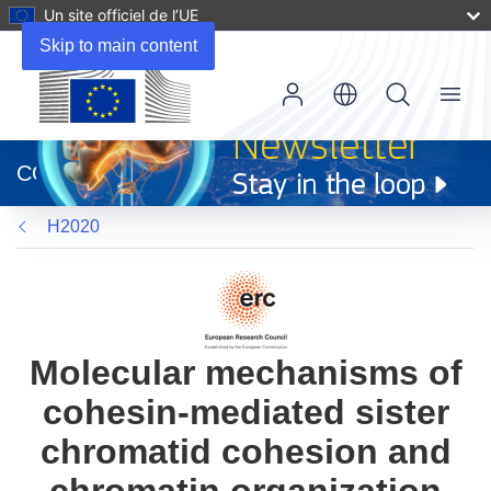
Un site officiel de l’UE
Skip to main content
Menu
(s’ouvre
dans
CORDIS
une
nouvelle
H2020
fenêtre)
Molecular mechanisms of
cohesin-mediated sister
chromatid cohesion and