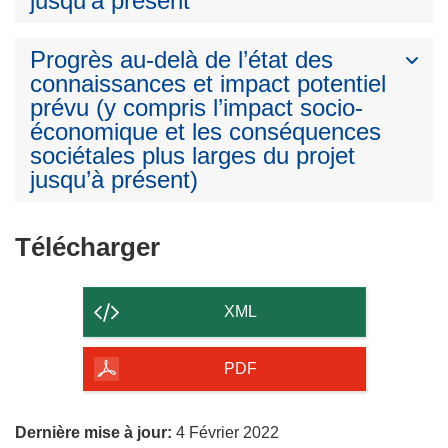
jusqu’à présent
Progrès au-delà de l’état des
connaissances et impact potentiel
prévu (y compris l’impact socio-
économique et les conséquences
sociétales plus larges du projet
jusqu’à présent)
Télécharger
Télécharger
le
contenu
XML
de
la
PDF
page
Dernière mise à jour:
4 Février 2022