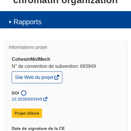
chromatin organization
Rapports
Informations projet
CohesinMolMech
N° de convention de subvention: 693949
(s’ouvre
Site Web du projet
dans
une
nouvelle
DOI
fenêtre)
10.3030/693949
Projet clôturé
Date de signature de la CE