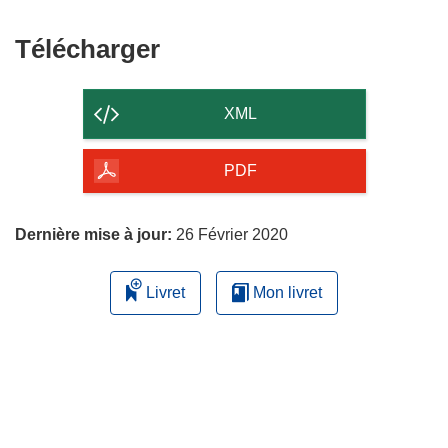
Télécharger
Télécharger
le
contenu
XML
de
la
PDF
page
Dernière mise à jour:
26 Février 2020
Livret
Mon livret