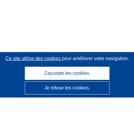
Ce site utilise des cookies
pour améliorer votre navigation.
J'accepte les cookies.
Je refuse les cookies.
CORDIS - Résultats de la recherche de l’UE
Ce site web est géré par l'
Office des publications de
l’Union européenne