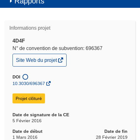
Rapports
Informations projet
4D4F
N° de convention de subvention: 696367
(s’ouvre
Site Web du projet
dans
une
nouvelle
DOI
fenêtre)
10.3030/696367
Projet clôturé
Date de signature de la CE
5 Février 2016
Date de début
Date de fin
1 Mars 2016
28 Février 2019