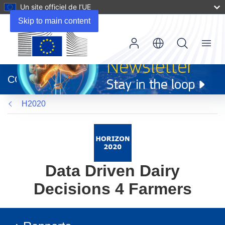
Un site officiel de l’UE
Skip to main content
Menu
(s’ouvre
dans
CORDIS
une
nouvelle
H2020
fenêtre)
Data Driven Dairy
Decisions 4 Farmers