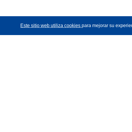
Este sitio web utiliza cookies
para mejorar su experie
CORDIS - Resultados de investigaciones de la UE
La
Oficina de Publicaciones de la Unión Europea
gestiona este sitio web.
Accesibilidad
Clasificación semiautomática de proyectos -
Declaración de explicabilidad