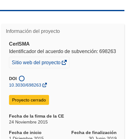
Información del proyecto
CerISMA
Identificador del acuerdo de subvención: 698263
(se
Sitio web del proyecto
abrirá
en
DOI
una
10.3030/698263
nueva
ventana)
Proyecto cerrado
Fecha de la firma de la CE
24 Noviembre 2015
Fecha de inicio
Fecha de finalización
1 Diciembre 2015
30 Junio 2019