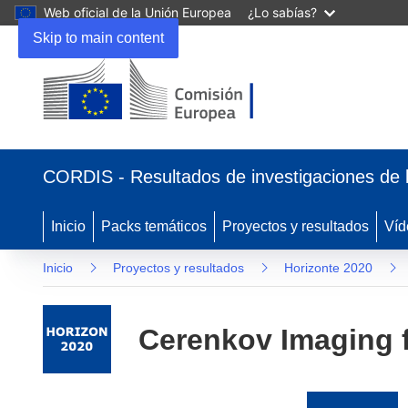
Web oficial de la Unión Europea
¿Lo sabías?
Skip to main content
(se
abrirá
CORDIS - Resultados de investigaciones de 
en
una
nueva
Inicio
Packs temáticos
Proyectos y resultados
Víd
ventana)
Inicio
Proyectos y resultados
Horizonte 2020
Cerenkov Imaging 