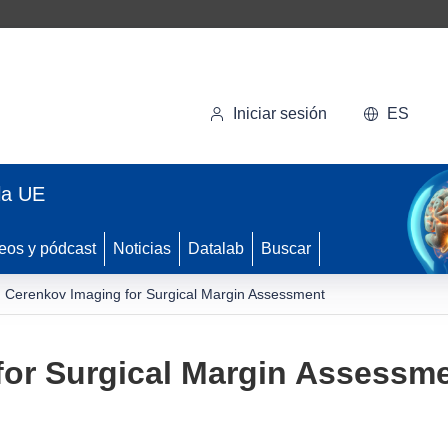
Iniciar sesión
ES
la UE
eos y pódcast
Noticias
Datalab
Buscar
Cerenkov Imaging for Surgical Margin Assessment
for Surgical Margin Assessm