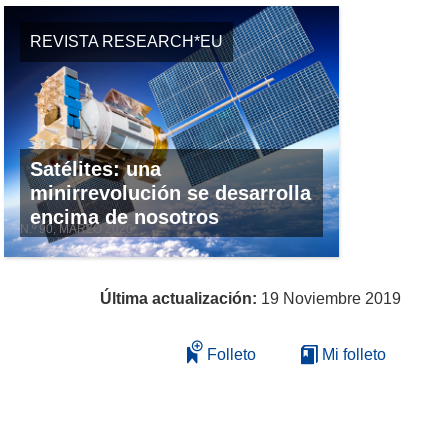
REVISTA RESEARCH*EU
Satélites: una
minirrevolución se desarrolla
encima de nosotros
N.º 90, MARZO 2020
Última actualización:
19 Noviembre 2019
Folleto
Mi folleto