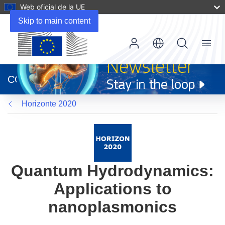
Web oficial de la UE
Skip to main content
Menu
(se
abrirá
CORDIS
en
una
Horizonte 2020
nueva
ventana)
Quantum Hydrodynamics:
Applications to
nanoplasmonics