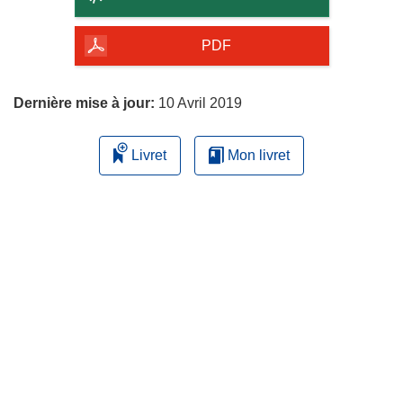
de
la
PDF
page
Dernière mise à jour:
10 Avril 2019
Livret
Mon livret