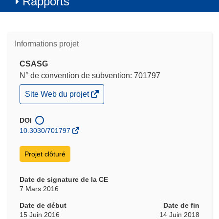
Rapports
Informations projet
CSASG
N° de convention de subvention: 701797
(s’ouvre
Site Web du projet
dans
une
nouvelle
DOI
fenêtre)
10.3030/701797
Projet clôturé
Date de signature de la CE
7 Mars 2016
Date de début
Date de fin
15 Juin 2016
14 Juin 2018