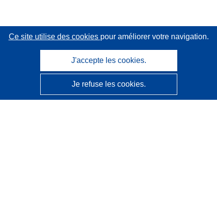
Ce site utilise des cookies
pour améliorer votre navigation.
J'accepte les cookies.
Je refuse les cookies.
CORDIS - Résultats de la recherche de l’UE
Ce site web est géré par l'
Office des publications de
l’Union européenne
Accessibilité
Classification semi-automatique des projets - Avis sur
l’explicabilité