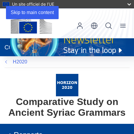
Un site officiel de l’UE
Skip to main content
Menu
(s’ouvre
dans
CORDIS
une
nouvelle
H2020
fenêtre)
Comparative Study on
Ancient Syriac Grammars