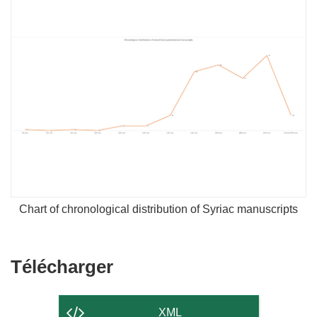
Chart of chronological distribution of Syriac manuscripts
Télécharger
Télécharger
le
contenu
XML