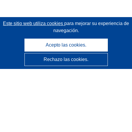
Este sitio web utiliza cookies
para mejorar su experiencia de
navegación.
Acepto las cookies.
Rechazo las cookies.
CORDIS - Resultados de investigaciones de la UE
La
Oficina de Publicaciones de la Unión Europea
gestiona este sitio web.
Accesibilidad
Clasificación semiautomática de proyectos - Declaración
de explicabilidad