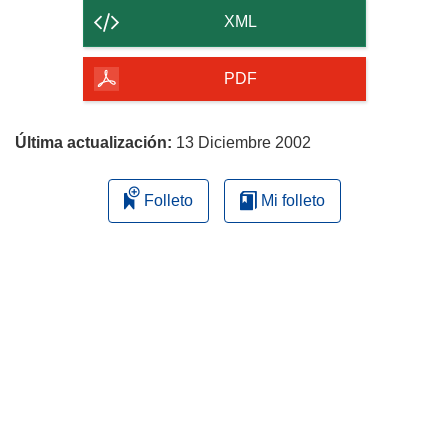
contenido
XML
de
la
PDF
página
Última actualización:
13 Diciembre 2002
Folleto
Mi folleto