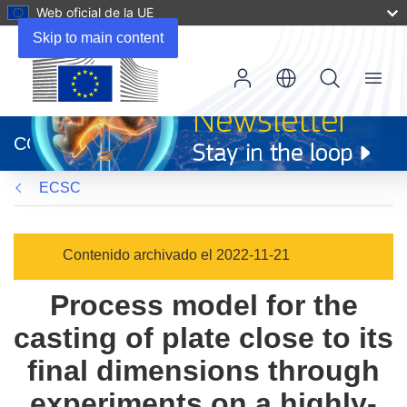
Web oficial de la UE
Skip to main content
Menu
(se
abrirá
CORDIS
en
una
ECSC
nueva
ventana)
Contenido archivado el 2022-11-21
Process model for the
casting of plate close to its
final dimensions through
experiments on a highly-